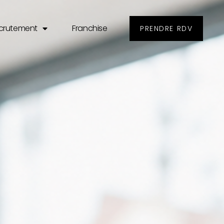
crutement
Franchise
PRENDRE RDV