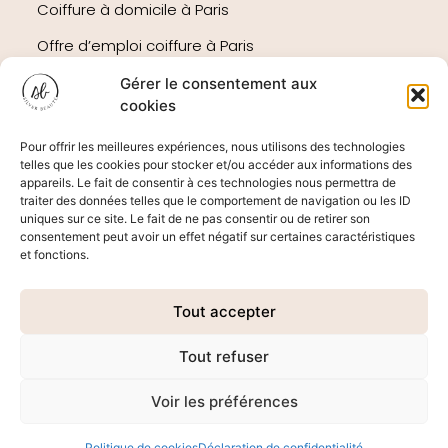
Coiffure à domicile à Paris
Offre d’emploi coiffure à Paris
Socio-esthétique à Paris
Gérer le consentement aux
cookies
Foire aux questions
Pour offrir les meilleures expériences, nous utilisons des technologies
telles que les cookies pour stocker et/ou accéder aux informations des
appareils. Le fait de consentir à ces technologies nous permettra de
traiter des données telles que le comportement de navigation ou les ID
NOS RÉSEAUX
uniques sur ce site. Le fait de ne pas consentir ou de retirer son
consentement peut avoir un effet négatif sur certaines caractéristiques
et fonctions.
Tout accepter
CONNEXION
Tout refuser
Voir les préférences
© Silver Beauté 2026
Mentions légales
- Fait avec 🖤 par
DDESIGN
Politique de cookies
Déclaration de confidentialité