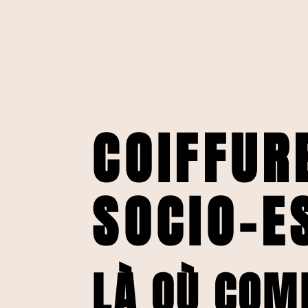
COIFFUR
SOCIO-E
LÀ OÙ CO