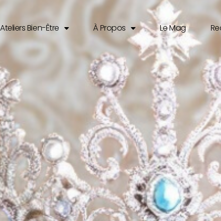
Ateliers Bien-Être
À Propos
Le Mag
Re